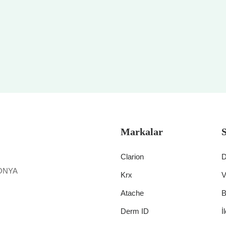
Markalar
Clarion
D
KONYA
Krx
V
Atache
B
Derm ID
İ