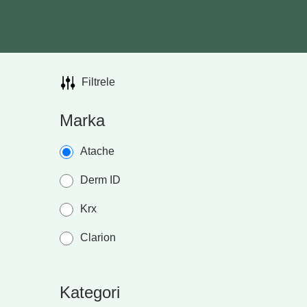
Filtrele
Marka
Atache
Derm ID
Krx
Clarion
Kategori