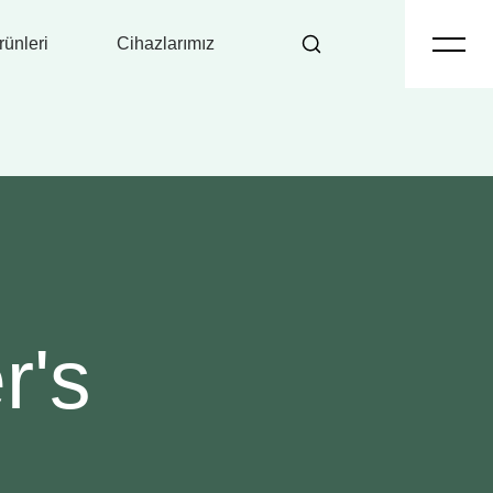
ünleri
Cihazlarımız
r's