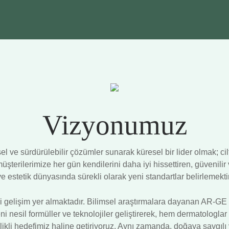
Vizyonumuz
el ve sürdürülebilir çözümler sunarak küresel bir lider olmak; c
erilerimize her gün kendilerini daha iyi hissettiren, güvenilir v
ve estetik dünyasında sürekli olarak yeni standartlar belirlemektir
elişim yer almaktadır. Bilimsel araştırmalara dayanan AR-GE ya
nesil formüller ve teknolojiler geliştirerek, hem dermatologlar h
ikli hedefimiz haline getiriyoruz. Aynı zamanda, doğaya saygılı v