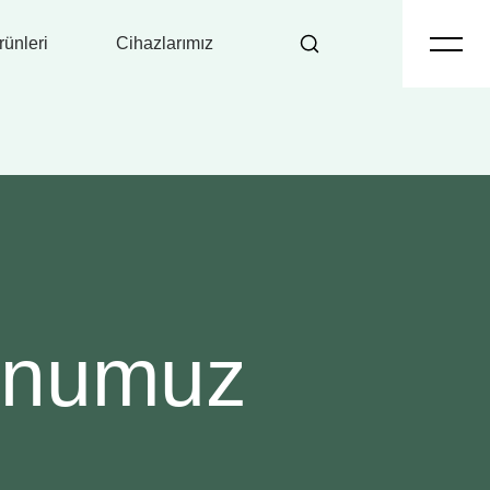
ünleri
Cihazlarımız
onumuz