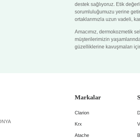
destek sağlıyoruz. Etik değer
sorumluluğumuzu yerine getir
ortaklarımızla uzun vadeli, ka
Amacımız, dermokozmetik sektö
müşterilerimizin yaşamlarında 
güzelliklerine kavuşmaları içi
Markalar
Clarion
D
KONYA
Krx
V
Atache
B