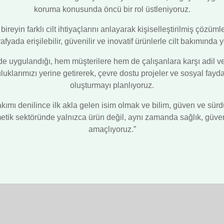
koruma konusunda öncü bir rol üstleniyoruz.
ireyin farklı cilt ihtiyaçlarını anlayarak kişiselleştirilmiş çöz
fyada erişilebilir, güvenilir ve inovatif ürünlerle cilt bakımında
yde uygulandığı, hem müşterilere hem de çalışanlara karşı adil ve
klarımızı yerine getirerek, çevre dostu projeler ve sosyal fayda 
oluşturmayı planlıyoruz.
ımı denilince ilk akla gelen isim olmak ve bilim, güven ve sürdür
k sektöründe yalnızca ürün değil, aynı zamanda sağlık, güven ve
amaçlıyoruz.”