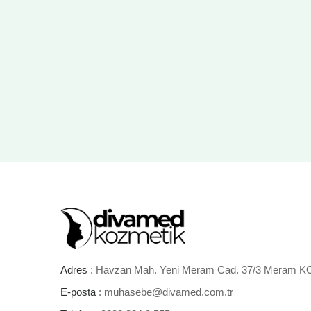
Adres
: Havzan Mah. Yeni Meram Cad. 37/3 Meram 
E-posta
: muhasebe@divamed.com.tr