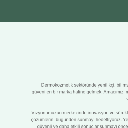
Dermokozmetik sektöründe yenilikçi, bilims
güvenilen bir marka haline gelmek. Amacımız, müşt
Vizyonumuzun merkezinde inovasyon ve sürekli g
çözümlerini bugünden sunmayı hedefliyoruz. Yeni 
güvenli ve daha etkili sonuçlar sunmayı öncel